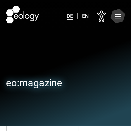
DE
EN
eo:
magazine