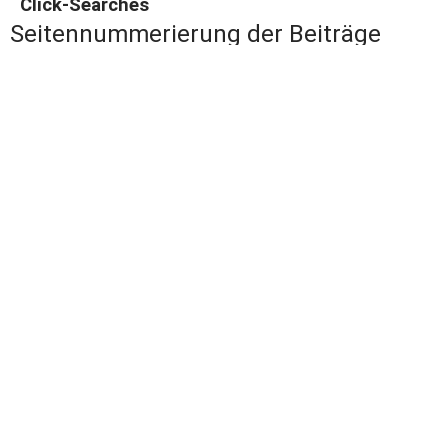
Click-Searches
Seitennummerierung der Beiträge
1
2
Kontakt
Melde
Dich
+49 9381 5829000
Direkt kontaktieren
Schließen
Wir erschaffen Sichtbarkeit.