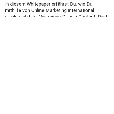
In diesem Whitepaper erfährst Du, wie Du
mithilfe von Online Marketing international
erfolgreich bist. Wir zeigen Dir, wie Content, Paid
Advertising, SEO und Content Marketing zu
Deiner globalen Sichtbarkeit beitragen. Lade Dir
jetzt unser kostenloses Whitepaper zum Thema
„International durchstarten" herunter. ...
Weiterlesen
International durchstarten – Mit
Online Marketing neue Märkte erschließen
Search Marketing für Konzerne &
Großunternehmen
Große Unternehmen und Konzerne
stehen vor
weit größeren Herausforderungen als KMUs,
wenn sie im Search Marketing aktiv werden
wollen. Welche Potenziale in dieser
Marketingdisziplin stecken und wie diese auch