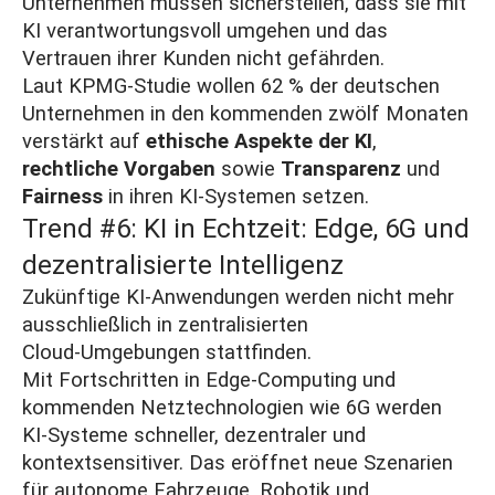
Unternehmen müssen sicherstellen, dass sie mit
KI verantwortungsvoll umgehen und das
Vertrauen ihrer Kunden nicht gefährden.
Laut
KPMG-Studie
wollen 62 % der deutschen
Unternehmen in den kommenden zwölf Monaten
verstärkt auf
ethische Aspekte der KI
,
rechtliche Vorgaben
sowie
Transparenz
und
Fairness
in ihren KI-Systemen setzen.
Trend #6: KI in Echtzeit: Edge, 6G und
dezentralisierte Intelligenz
Zukünftige KI‑Anwendungen werden nicht mehr
ausschließlich in zentralisierten
Cloud‑Umgebungen stattfinden.
Mit Fortschritten in Edge‑Computing und
kommenden Netztechnologien wie
6G
werden
KI‑Systeme schneller, dezentraler und
kontextsensitiver. Das eröffnet neue Szenarien
für autonome Fahrzeuge, Robotik und