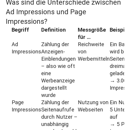
Was sind die Unterschiede zwischen
Ad Impressions und Page
Impressions?
Begriff
Definition
Messgröße
Beispiel
für …
Ad
Zählung der
Reichweite
Ein Ban
Impressions
Anzeigen-
von
wird bei
Einblendungen
Werbemitteln
Seitena
– also wie oft
dreimal
eine
geladen
Werbeanzeige
→ 3.000
dargestellt
Impress
wurde
Page
Zählung der
Nutzung von
Ein Nutz
Impressions
Seitenaufrufe
Webseiten
5 Unters
durch Nutzer –
auf
unabhängig
→ 5 Pa