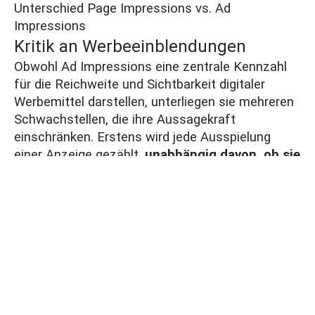
Unterschied Page Impressions vs. Ad
Impressions
Kritik an Werbeeinblendungen
Obwohl Ad Impressions eine zentrale Kennzahl
für die Reichweite und Sichtbarkeit digitaler
Werbemittel darstellen, unterliegen sie mehreren
Schwachstellen, die ihre Aussagekraft
einschränken. Erstens wird jede Ausspielung
einer Anzeige gezählt,
unabhängig davon, ob sie
tatsächlich im sichtbaren Bereich des Nutzers
erschien
– etwa wenn Anzeigen unterhalb der
Bildschirmfaltung platziert oder der Nutzer
sofort weiter scrollt. Zweitens können die Zahlen
durch
Fraud-Fälle wie Bot-Traffic, Domain
Spoofing oder andere gefälschte Impressionen
verfälscht werden, sodass eine hohe
Impressions-Zahl nicht automatisch reale
Kontakte bedeutet. Drittens liefern Impressions