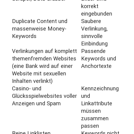
korrekt
eingebunden
Duplicate Content und
Saubere
massenweise Money-
Verlinkung,
Keywords
sinnvolle
Einbindung
Verlinkungen auf komplett
Passende
themenfremden Websites
Keywords und
(eine Bank wird auf einer
Anchortexte
Website mit sexuellen
Inhalten verlinkt)
Casino- und
Kennzeichnung
Glücksspielwebsites voller
und
Anzeigen und Spam
Linkattribute
müssen
zusammen
passen
Reine Linklisten
Keywords nicht