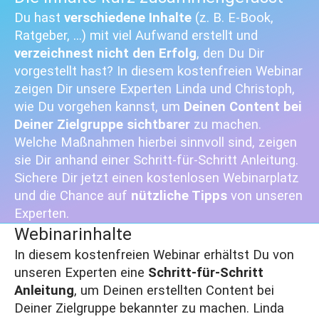
Du hast
verschiedene Inhalte
(z. B. E-Book,
Ratgeber, …) mit viel Aufwand erstellt und
verzeichnest nicht den Erfolg
, den Du Dir
vorgestellt hast? In diesem kostenfreien Webinar
zeigen Dir unsere Experten Linda und Christoph,
wie Du vorgehen kannst, um
Deinen Content bei
Deiner Zielgruppe sichtbarer
zu machen.
Welche Maßnahmen hierbei sinnvoll sind, zeigen
sie Dir anhand einer Schritt-für-Schritt Anleitung.
Sichere Dir jetzt einen kostenlosen Webinarplatz
und die Chance auf
nützliche Tipps
von unseren
Experten.
Webinarinhalte
In diesem kostenfreien Webinar erhältst Du von
unseren Experten eine
Schritt-für-Schritt
Anleitung
, um Deinen erstellten Content bei
Deiner Zielgruppe bekannter zu machen. Linda