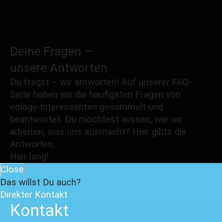
Deine Fragen –
unsere
Antworten
Du fragst – wir antworten! Auf unserer FAQ-
Seite haben wir die häufigsten Fragen von
eology-Interessenten gesammelt und
beantwortet. Du möchtest wissen, wie wir
arbeiten, was uns ausmacht? Hier gibts die
Antworten.
Hier lang!
Close
Das willst Du auch?
Direkter Kontakt
Kontakt