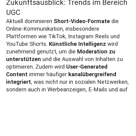
Zukunftsausblick: Trends im Bereich
UGC
Aktuell dominieren
Short-Video-Formate
die
Online-Kommunikation, insbesondere
Plattformen wie TikTok, Instagram Reels und
YouTube Shorts.
Künstliche Intelligenz
wird
zunehmend genutzt, um die
Moderation zu
unterstützen
und die Auswahl von Inhalten zu
optimieren. Zudem wird
User-Generated
Content
immer häufiger
kanalübergreifend
integriert
, was nicht nur in sozialen Netzwerken,
sondern auch in Werbeanzeigen, E-Mails und auf
Webseiten zur Anwendung kommt. Eine weitere
Entwicklung ist der Aufstieg von
Employee
Generated Content (EGC)
, das als neue Form
der
Markenbotschaft
fungiert und Authentizität
betont. In einer Zeit, in der Glaubwürdigkeit und
Echtheit einen hohen Stellenwert haben, bleibt