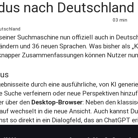
odus nach Deutschland
03 min
utschland
einer Suchmaschine nun offiziell auch in Deutschl
Ländern und 36 neuen Sprachen. Was bisher als
„K
 knapper Zusammenfassungen können Nutzer nun d
dus
bnisseite durch eine ausführliche, von
KI
generie
ie Suche verfeinern oder neue Perspektiven hinzu
r über den
Desktop-Browser
: Neben den klassis
arauf wechselt in die neue Ansicht. Auch kannst D
 so direkt in ein Dialogfeld, das an
ChatGPT
er