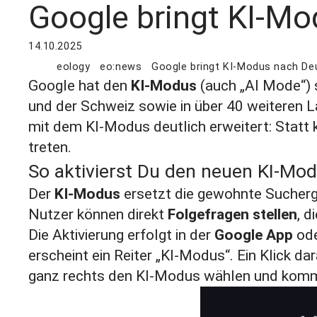
Google bringt KI-M
14.10.2025
eology
eo:news
Google bringt KI-Modus nach De
Google hat den
KI-Modus
(auch „AI Mode“) s
und der Schweiz sowie in über 40 weiteren 
mit dem KI-Modus deutlich erweitert: Statt
treten.
So aktivierst Du den neuen KI-Mo
Der
KI-Modus
ersetzt die gewohnte Sucherge
Nutzer können direkt
Folgefragen stellen
, d
Die Aktivierung erfolgt in der
Google App
ode
erscheint ein Reiter „KI-Modus“. Ein Klick d
ganz rechts den KI-Modus wählen und kommst