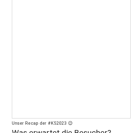
Unser Recap der #K52023 😉
Was erwartet die Besucher?