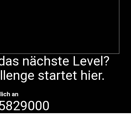
 das nächste Level?
lenge startet hier.
lich an
 5829000