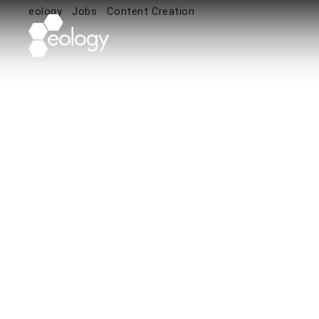
eology
Jobs
Content Creation