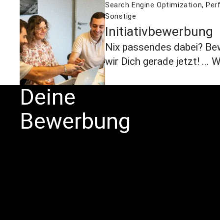
Search Engine Optimization
,
Per
Sonstige
Initiativbewerbung
Nix passendes dabei? Bewir
wir Dich gerade jetzt! ...
W
Deine
Bewerbung